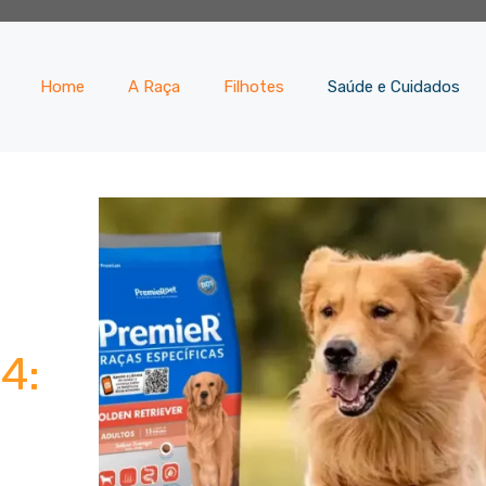
Home
A Raça
Filhotes
Saúde e Cuidados
4: