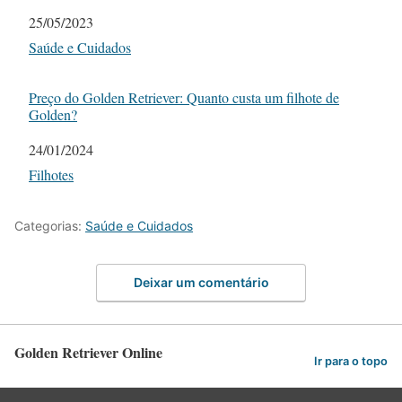
Data
25/05/2023
Em relação a
Saúde e Cuidados
Preço do Golden Retriever: Quanto custa um filhote de
Golden?
Data
24/01/2024
Em relação a
Filhotes
Categorias:
Saúde e Cuidados
Deixar um comentário
Golden Retriever Online
Ir para o topo