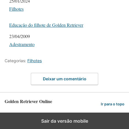
Data
25/01/2024
Em relação a
Filhotes
Educação do filhote de Golden Retriever
Data
23/04/2009
Em relação a
Adestramento
Categorias:
Filhotes
Deixar um comentário
Golden Retriever Online
Ir para o topo
Sair da versão mobile