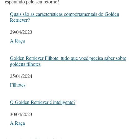
esperando pelo seu retorno!
Quais são as características comportamentais do Golden
Retriever?
Data
29/04/2023
Em relação a
A Raça
Golden Retriever Filhote: tudo que você precisa saber sobre
goldens filhotes
Data
25/01/2024
Em relação a
Filhotes
O Golden Retriever é inteligente?
Data
30/04/2023
Em relação a
A Raça